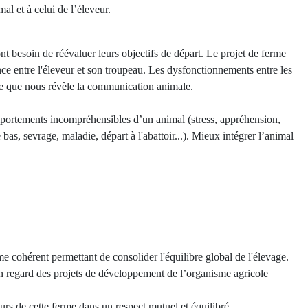
al et à celui de l’éleveur.
nt besoin de réévaluer leurs objectifs de départ. Le projet de ferme
e entre l'éleveur et son troupeau. Les dysfonctionnements entre les
ce que nous révèle la communication animale.
ortements incompréhensibles d’un animal (stress, appréhension,
as, sevrage, maladie, départ à l'abattoir...). Mieux intégrer l’animal
rme cohérent permettant de consolider l'équilibre global de l'élevage.
e en regard des projets de développement de l’organisme agricole
teurs de cette ferme dans un respect mutuel et équilibré