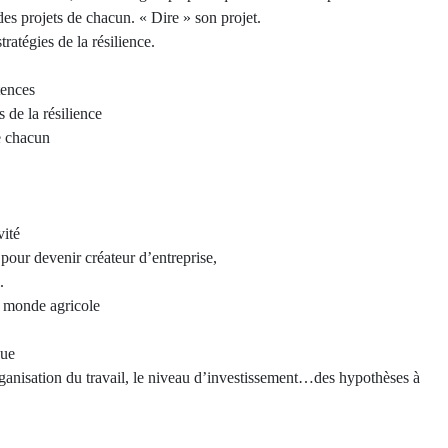
des projets de chacun. « Dire » son projet.
tratégies de la résilience.
tences
s de la résilience
de chacun
vité
é pour devenir créateur d’entreprise,
.
 monde agricole
que
organisation du travail, le niveau d’investissement…des hypothèses à