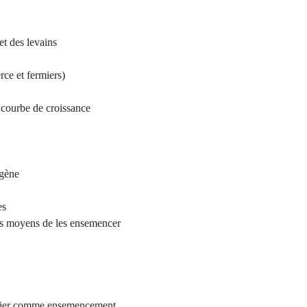
et des levains
ce et fermiers)
, courbe de croissance
igène
es
les moyens de les ensemencer
ermier comme ensemencement