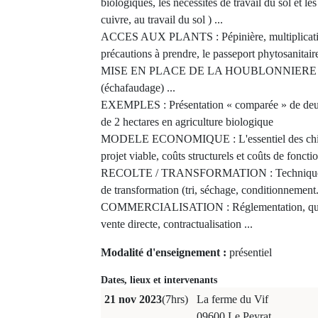
biologiques, les nécessités de travail du sol et le
cuivre, au travail du sol ) ...
ACCES AUX PLANTS : Pépinière, multiplication
précautions à prendre, le passeport phytosanitai
MISE EN PLACE DE LA HOUBLONNIERE : Pla
(échafaudage) ...
EXEMPLES : Présentation « comparée » de deux
de 2 hectares en agriculture biologique
MODELE ECONOMIQUE : L'essentiel des chiffr
projet viable, coûts structurels et coûts de fonct
RECOLTE / TRANSFORMATION : Techniques et 
de transformation (tri, séchage, conditionnement
COMMERCIALISATION : Réglementation, qualit
vente directe, contractualisation ...
Modalité d'enseignement :
présentiel
Dates, lieux et intervenants
21 nov 2023
(7hrs)
La ferme du Vif
09600 Le Peyrat