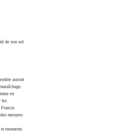
ité de son sol
cembre auront
n maraîchage.
 mise en
 les
 Francis
e des mesures
s et moments