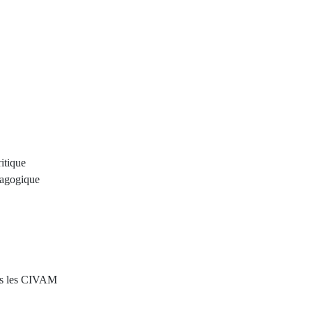
ritique
dagogique
ans les CIVAM