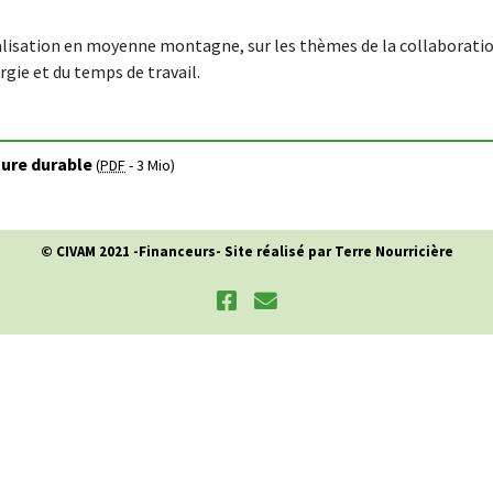
lisation en moyenne montagne, sur les thèmes de la collaboration 
gie et du temps de travail.
ture durable
(
PDF
-
3 Mio
)
© CIVAM 2021 -
Financeurs
- Site réalisé par Terre Nourricière