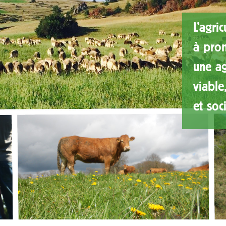
L'agri
à prom
une a
viable
et soc