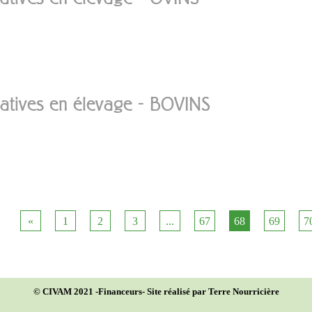
rnatives en élevage - BOVINS
«
1
2
3
...
67
68
69
7
© CIVAM 2021 -
Financeurs
- Site réalisé par Terre Nourricière