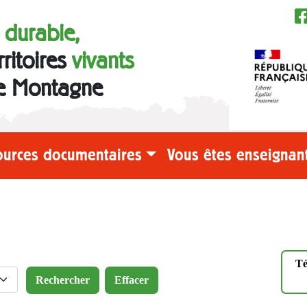
e durable,
rritoires
vivants
e Montagne
ources documentaires
Vous êtes enseignant
Té