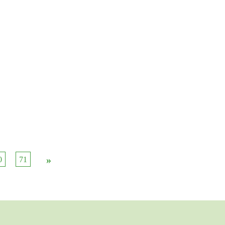
»
0
71